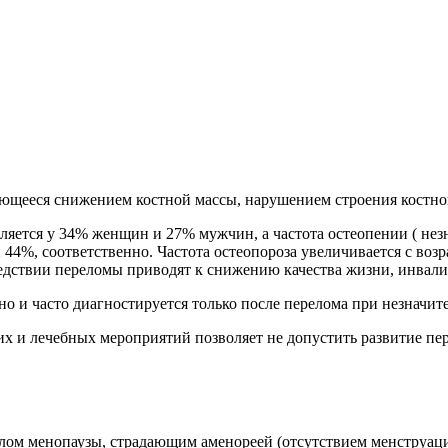
зующееся снижением костной массы, нарушением строения костно
является у 34% женщин и 27% мужчин, а частота остеопении ( не
и 44%, соответственно. Частота остеопороза увеличивается с во
ледствии переломы приводят к снижению качества жизни, инвал
о и часто диагностируется только после перелома при незначит
их и лечебных мероприятий позволяет не допустить развитие пер
лом менопаузы, страдающим аменореей (отсутствием менструаци