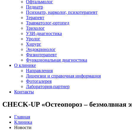
Офтальмолог
Педиатр
Психиатр, нарколог, психотерапевт
Терапевт
Травматолог-ортопед
Трихолог
УЗИ-диагностика
Уролог
Хирург
Эндокринолог
Физиотерапевт
Функциональная диагностика
О клинике
Направления
Лицензии и справочная информация
Фотогалерея
Лаборатория-партнер
Контакты
CHECK-UP «Остеопороз – безмолвная 
Главная
Клиника
Новости