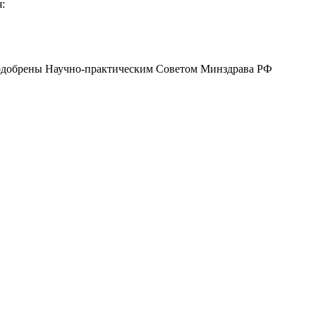
я:⠀
г одобрены Научно-практическим Советом Минздрава РФ