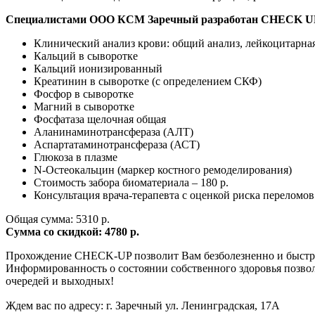
Специалистами ООО КСМ Заречный разработан CHECK UP д
Клинический анализ крови: общий анализ, лейкоцитарна
Кальций в сыворотке
Кальций ионизированный
Креатинин в сыворотке (с определением СКФ)
Фосфор в сыворотке
Магний в сыворотке
Фосфатаза щелочная общая
Аланинаминотрансфераза (АЛТ)
Аспартатаминотрансфераза (АСТ)
Глюкоза в плазме
N-Остеокальцин (маркер костного ремоделирования)
Стоимость забора биоматериала – 180 р.
Консультация врача-терапевта с оценкой риска переломо
Общая сумма: 5310 р.
Сумма со скидкой: 4780 р.
Прохождение CHECK-UP позволит Вам безболезненно и быстро
Информированность о состоянии собственного здоровья позвол
очередей и выходных!
Ждем вас по адресу: г. Заречный ул. Ленинградская, 17А⠀