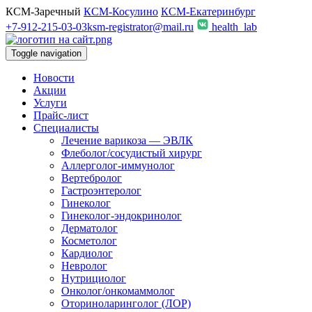
КСМ-Заречный
КСМ-Косулино
КСМ-Екатеринбург
+7-912-215-03-03
ksm-registrator@mail.ru
health_lab
Toggle navigation
Новости
Акции
Услуги
Прайс-лист
Специалисты
Лечение варикоза — ЭВЛК
Флеболог/сосудистый хирург
Аллерголог-иммунолог
Вертебролог
Гастроэнтеролог
Гинеколог
Гинеколог-эндокринолог
Дерматолог
Косметолог
Кардиолог
Невролог
Нутрициолог
Онколог/онкомаммолог
Оториноларинголог (ЛОР)