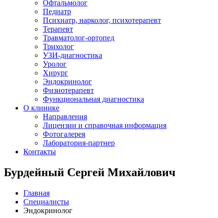
Офтальмолог
Педиатр
Психиатр, нарколог, психотерапевт
Терапевт
Травматолог-ортопед
Трихолог
УЗИ-диагностика
Уролог
Хирург
Эндокринолог
Физиотерапевт
Функциональная диагностика
О клинике
Направления
Лицензии и справочная информация
Фотогалерея
Лаборатория-партнер
Контакты
Бурдейный Сергей Михайлович
Главная
Специалисты
Эндокринолог