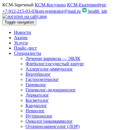
КСМ-Заречный
КСМ-Косулино
КСМ-Екатеринбург
+7-912-215-03-03
ksm-registrator@mail.ru
health_lab
Toggle navigation
Новости
Акции
Услуги
Прайс-лист
Специалисты
Лечение варикоза — ЭВЛК
Флеболог/сосудистый хирург
Аллерголог-иммунолог
Вертебролог
Гастроэнтеролог
Гинеколог
Гинеколог-эндокринолог
Дерматолог
Косметолог
Кардиолог
Невролог
Нутрициолог
Онколог/онкомаммолог
Оториноларинголог (ЛОР)