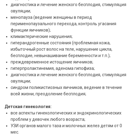
диагностика и лечение женского бесплодия, стимуляция
овуляции;
менопауза (ведение женщины в период
перименопаузального перехода, контроль угасания
функции яичников);
климактерические нарушения;
гиперандрогенные состояния (проблемная кожа,
избыточный рост волос на теле, нарушение цикла,
бесплодие, невынашивание беременности и т.п.);
преждевременное истощение яичников;
гиперпролактинемия, аденома гипофиза;
диагностика и лечение женского бесплодия, стимуляция
овуляции;
синдром поликистиозных яичников, ведение в течение
всей жизни, преодоление бесплодия;
Детская гинекология:
все аспекты гинекологических и эндокринологических
проблем у девочек любого возраста;
УЗИ органов малого таза и молочных желез детям от 0
мес.