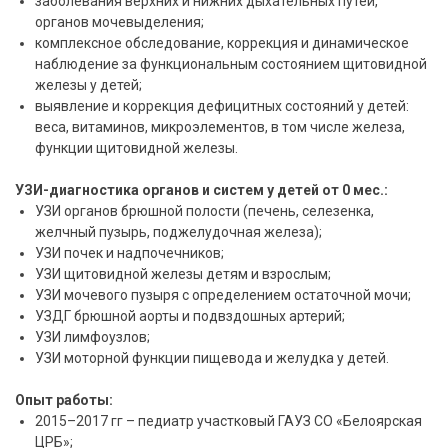
заболевания верхних и нижних дыхательных путей,
органов мочевыделения;
комплексное обследование, коррекция и динамическое
наблюдение за функциональным состоянием щитовидной
железы у детей;
выявление и коррекция дефицитных состояний у детей:
веса, витаминов, микроэлементов, в том числе железа,
функции щитовидной железы.
УЗИ-диагностика органов и систем у детей от 0 мес.:
УЗИ органов брюшной полости (печень, селезенка,
желчный пузырь, поджелудочная железа);
УЗИ почек и надпочечников;
УЗИ щитовидной железы детям и взрослым;
УЗИ мочевого пузыря с определением остаточной мочи;
УЗДГ брюшной аорты и подвздошных артерий;
УЗИ лимфоузлов;
УЗИ моторной функции пищевода и желудка у детей.
Опыт работы:
2015–2017 гг – педиатр участковый ГАУЗ СО «Белоярская
ЦРБ»;